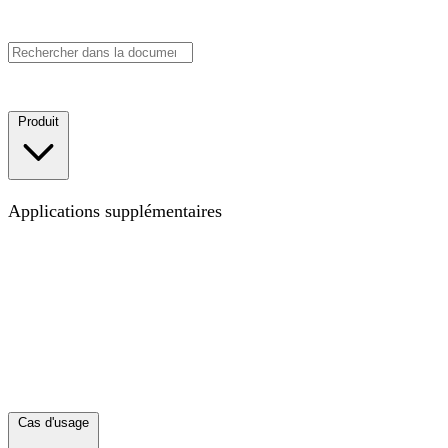
Réserver une démo
Commencer
Produit
Carte
La carte pour le lieu de travail moderne
Applications supplémentaires
Objectifs
Suivez vos KPI, OKR ou tout autre type
d'objectif pour visualiser les progrès en contexte
Projets
Visualisez les projets transversaux qui éliminent les silos
Annuaire
Synchronisez votre annuaire collaborateur·rices
et visualisez toute votre équipe
Découvrir toutes les
applications
Explorez les moyens d'enrichir votre Carte
avec des couches de données
Nouveautés
Ce sur quoi nous avons travaillé récemment
Intégrations
Connectez vos autres outils
Cas d'usage