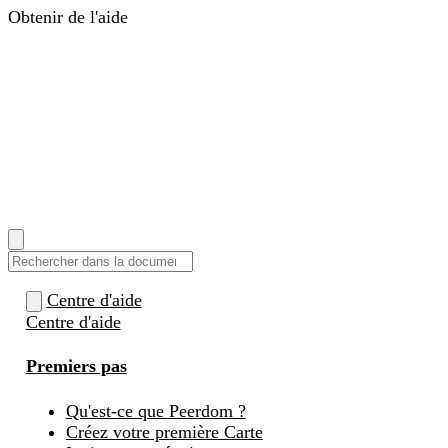
Obtenir de l'aide
Centre d'aide
Guides, réponses et tutoriels
Change
Companions
Coachs pour accompagner votre
transformation
Services
Formations, intégrations et
développement sur mesure
Tarifs
Se connecter
EN
|
DE
|
FR
|
NL
Comment pouvons-nous vous aider ?
Centre d'aide
Centre d'aide
Premiers pas
Qu'est-ce que Peerdom ?
Créez votre première Carte