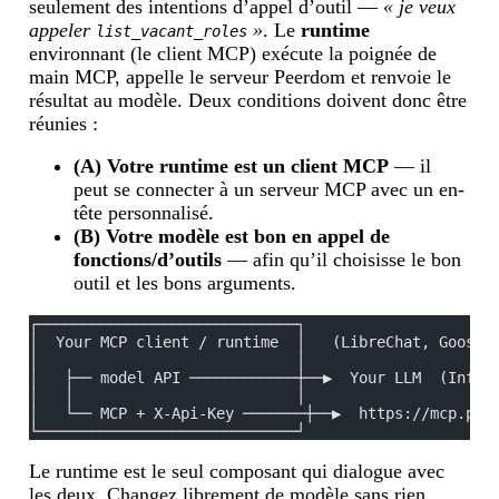
seulement des intentions d’appel d’outil —
« je veux
appeler
»
. Le
runtime
list_vacant_roles
environnant (le client MCP) exécute la poignée de
main MCP, appelle le serveur Peerdom et renvoie le
résultat au modèle. Deux conditions doivent donc être
réunies :
(A) Votre runtime est un client MCP
— il
peut se connecter à un serveur MCP avec un en-
tête personnalisé.
(B) Votre modèle est bon en appel de
fonctions/d’outils
— afin qu’il choisisse le bon
outil et les bons arguments.
┌─────────────────────────────┐
│  Your MCP client / runtime  │   (LibreChat, Goose,
│                             │
│   ├── model API ────────────┼──▶  Your LLM  (Infom
│   │                         │
│   └── MCP + X-Api-Key ───────┼──▶  https://mcp.pee
└─────────────────────────────┘
Le runtime est le seul composant qui dialogue avec
les deux. Changez librement de modèle sans rien