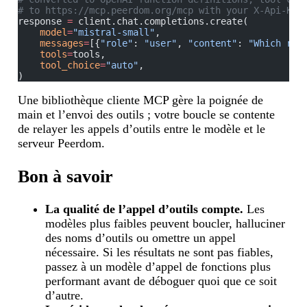
# to https://mcp.peerdom.org/mcp with your X-Api-Key
response 
=
 client.chat.completions.create(
    model
=
"mistral-small"
,
    messages
=
[{
"role"
: 
"user"
, 
"content"
: 
"Which rol
    tools
=
tools,
    tool_choice
=
"auto"
,
)
Une bibliothèque cliente MCP gère la poignée de
main et l’envoi des outils ; votre boucle se contente
de relayer les appels d’outils entre le modèle et le
serveur Peerdom.
Bon à savoir
La qualité de l’appel d’outils compte.
Les
modèles plus faibles peuvent boucler, halluciner
des noms d’outils ou omettre un appel
nécessaire. Si les résultats ne sont pas fiables,
passez à un modèle d’appel de fonctions plus
performant avant de déboguer quoi que ce soit
d’autre.