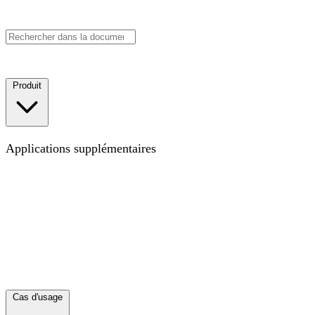
Réserver une démo
Commencer
Produit
Carte
La carte pour le lieu de travail moderne
Applications supplémentaires
Objectifs
Suivez vos KPI, OKR ou tout autre type
d'objectif pour visualiser les progrès en contexte
Projets
Visualisez les projets transversaux qui éliminent les silos
Annuaire
Synchronisez votre annuaire collaborateur·rices
et visualisez toute votre équipe
Découvrir toutes les
applications
Explorez les moyens d'enrichir votre Carte
avec des couches de données
Nouveautés
Ce sur quoi nous avons travaillé récemment
Intégrations
Connectez vos autres outils
Cas d'usage