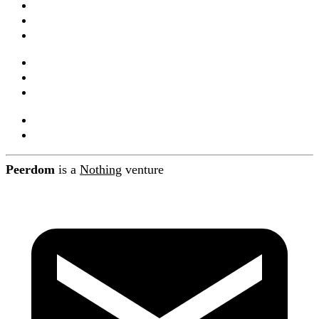
Webinaires
Documentation
Intégrations et API
Companions
Mises à jour produit
Blog
À propos de Peerdom
Contact
Peerdom
is a
Nothing
venture