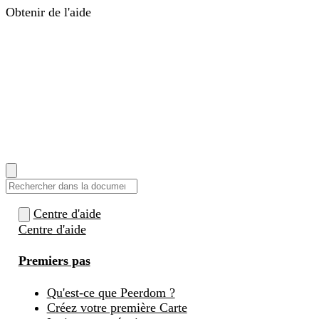
Obtenir de l'aide
Centre d'aide
Guides, réponses et tutoriels
Change
Companions
Coachs pour accompagner votre
transformation
Services
Formations, intégrations et
développement sur mesure
Tarifs
Se connecter
EN
|
DE
|
FR
|
NL
Comment pouvons-nous vous aider ?
Centre d'aide
Centre d'aide
Premiers pas
Qu'est-ce que Peerdom ?
Créez votre première Carte