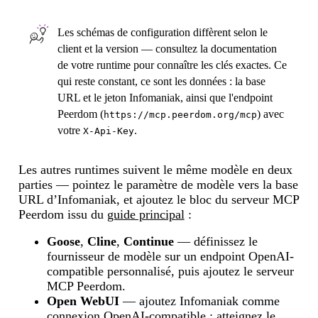
Les schémas de configuration diffèrent selon le
client et la version — consultez la documentation
de votre runtime pour connaître les clés exactes. Ce
qui reste constant, ce sont les données : la base
URL et le jeton Infomaniak, ainsi que l'endpoint
Peerdom (
) avec
https://mcp.peerdom.org/mcp
votre
.
X-Api-Key
Les autres runtimes suivent le même modèle en deux
parties — pointez le paramètre de modèle vers la base
URL d’Infomaniak, et ajoutez le bloc du serveur MCP
Peerdom issu du
guide principal
:
Goose
,
Cline
,
Continue
— définissez le
fournisseur de modèle sur un endpoint OpenAI-
compatible personnalisé, puis ajoutez le serveur
MCP Peerdom.
Open WebUI
— ajoutez Infomaniak comme
connexion OpenAI-compatible ; atteignez le