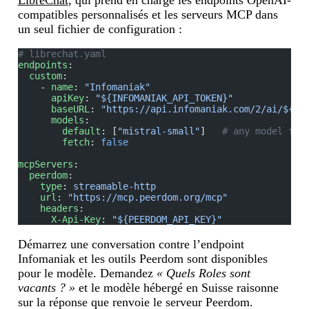
compatibles personnalisés et les serveurs MCP dans
un seul fichier de configuration :
# librechat.yaml
endpoints
:
  custom
:
    - 
name
: 
"Infomaniak"
      apiKey
: 
"${INFOMANIAK_API_TOKEN}"
      baseURL
: 
"https://api.infomaniak.com/2/ai/${IN
      models
:
        default
: [
"mistral-small"
]   
# any model fla
        fetch
: 
false
mcpServers
:
  peerdom
:
    type
: 
streamable-http
    url
: 
"https://mcp.peerdom.org/mcp"
    headers
:
      X-Api-Key
: 
"${PEERDOM_API_KEY}"
Démarrez une conversation contre l’endpoint
Infomaniak et les outils Peerdom sont disponibles
pour le modèle. Demandez
« Quels Roles sont
vacants ? »
et le modèle hébergé en Suisse raisonne
sur la réponse que renvoie le serveur Peerdom.