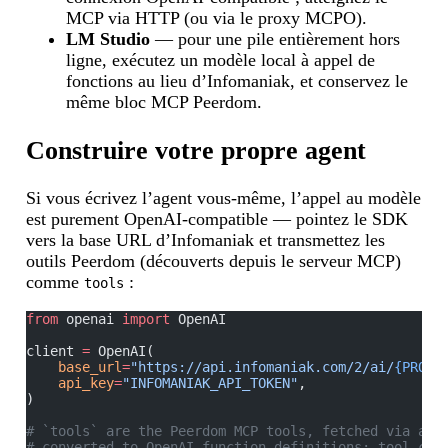
MCP via HTTP (ou via le proxy MCPO).
LM Studio
— pour une pile entièrement hors
ligne, exécutez un modèle local à appel de
fonctions au lieu d’Infomaniak, et conservez le
même bloc MCP Peerdom.
Construire votre propre agent
Si vous écrivez l’agent vous-même, l’appel au modèle
est purement OpenAI-compatible — pointez le SDK
vers la base URL d’Infomaniak et transmettez les
outils Peerdom (découverts depuis le serveur MCP)
comme
:
tools
from
 openai 
import
 OpenAI
client 
=
 OpenAI(
    base_url
=
"https://api.infomaniak.com/2/ai/
{PRODU
    api_key
=
"INFOMANIAK_API_TOKEN"
,
)
# `tools` are the Peerdom MCP tools, fetched via an 
# converted to OpenAI function definitions; tool cal