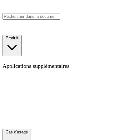
Réserver une démo
Commencer
Produit
Carte
La carte pour le lieu de travail moderne
Applications supplémentaires
Objectifs
Suivez vos KPI, OKR ou tout autre type
d'objectif pour visualiser les progrès en contexte
Projets
Visualisez les projets transversaux qui éliminent les silos
Annuaire
Synchronisez votre annuaire collaborateur·rices
et visualisez toute votre équipe
Découvrir toutes les
applications
Explorez les moyens d'enrichir votre Carte
avec des couches de données
Nouveautés
Ce sur quoi nous avons travaillé récemment
Intégrations
Connectez vos autres outils
Cas d'usage