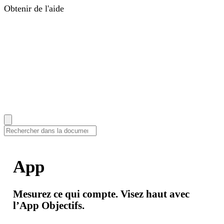
Obtenir de l'aide
Centre d'aide
Guides, réponses et tutoriels
Change
Companions
Coachs pour accompagner votre
transformation
Services
Formations, intégrations et
développement sur mesure
Tarifs
Se connecter
EN
|
DE
|
FR
|
NL
Comment pouvons-nous vous aider ?
App
Objectifs
Mesurez ce qui compte. Visez haut avec
l’App Objectifs.