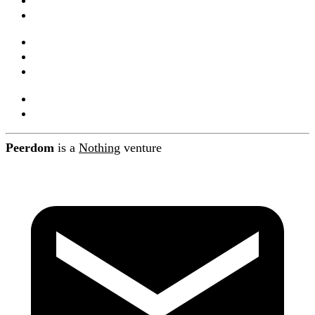
Intégrations et API
Companions
Mises à jour produit
Blog
À propos de Peerdom
Contact
Peerdom
is a
Nothing
venture