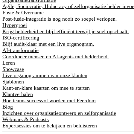
Agile, Sociocratie, Holacracy of zelforganisatie helder invo
Fusie & Overname
Post-fusie-integratie is nog nooit zo soepel verlopen.
Hypergroei
Krijg helderheid en blijf efficiënt terwijl je snel opschaalt.
ISO-certificering
Blijf audit-klaar met een live organogram.
AI-transformatie
Coördineer mensen en AI-agents met helderheid.
Leren
Showcase
Live organogrammen van onze klanten
Sjablonen
Kant-en-klare kaarten om mee te starten
Klantverhalen
Hoe teams succesvol worden met Peerdom
Blog
Inzichten over organisatieontwerp en zelforganisatie
Webinars & Podcasts
Expertsessies om te bekijken en beluisteren