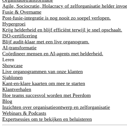
Agile, Sociocratie, Holacracy of zelforganisatie helder invo
Fusie & Overname
Post-fusie-integratie is nog nooit zo soepel verlopen.
Hypergroei
Krijg helderheid en blijf efficiënt terwijl je snel opschaalt.
ISO-certificering
Blijf audit-klaar met een live organogram.
AI-transformatie
Coördineer mensen en AI-agents met helderheid.
Leren
Showcase
Live organogrammen van onze klanten
Sjablonen
Kant-en-klare kaarten om mee te starten
Klantverhalen
Hoe teams succesvol worden met Peerdom
Blog
Inzichten over organisatieontwerp en zelforganisatie
Webinars & Podcasts
Expertsessies om te bekijken en beluisteren