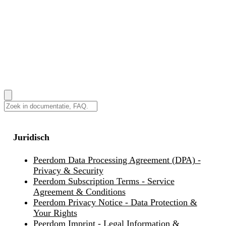
Helpcentrum
Gidsen, antwoorden en how-to's
Change
Companions
Coaches die je transformatie begeleiden
Diensten
Trainingen, integraties en maatwerkontwikkeling
Prijzen
Inloggen
EN
|
DE
|
FR
|
NL
Hoe kunnen we je helpen?
Juridisch
Peerdom Data Processing Agreement (DPA) -
Privacy & Security
Peerdom Subscription Terms - Service
Agreement & Conditions
Peerdom Privacy Notice - Data Protection &
Your Rights
Peerdom Imprint - Legal Information &