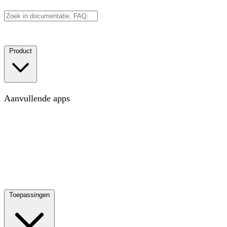
Boek een demo
Aan de slag
Product
Kaart
De kaart voor de moderne werkplek
Aanvullende apps
Doelen
Volg KPI's, OKR's of elk type doel zodat je
voortgang in context ziet
Projecten
Visualiseer cross-
functionele projecten die silo's doorbreken
Gids
Synchroniseer met je medewerkersbestand en bekijk je
hele team
Ontdek alle apps
Ontdek manieren om je kaart te
verrijken met datalagen
Releases
Waar we de laatste tijd aan gewerkt hebben
Integraties
Verbind je andere tools
Toepassingen