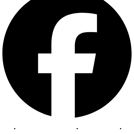
EN
|
DE
|
FR
|
NL
DPA
•
Abonnementsvoorwaarden
•
Privacyverklaring
•