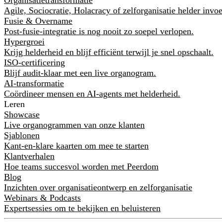
Agile, Sociocratie, Holacracy of zelforganisatie helder invo
Fusie & Overname
Post-fusie-integratie is nog nooit zo soepel verlopen.
Hypergroei
Krijg helderheid en blijf efficiënt terwijl je snel opschaalt.
ISO-certificering
Blijf audit-klaar met een live organogram.
AI-transformatie
Coördineer mensen en AI-agents met helderheid.
Leren
Showcase
Live organogrammen van onze klanten
Sjablonen
Kant-en-klare kaarten om mee te starten
Klantverhalen
Hoe teams succesvol worden met Peerdom
Blog
Inzichten over organisatieontwerp en zelforganisatie
Webinars & Podcasts
Expertsessies om te bekijken en beluisteren