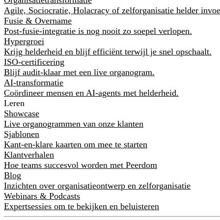
Agile, Sociocratie, Holacracy of zelforganisatie helder invo
Fusie & Overname
Post-fusie-integratie is nog nooit zo soepel verlopen.
Hypergroei
Krijg helderheid en blijf efficiënt terwijl je snel opschaalt.
ISO-certificering
Blijf audit-klaar met een live organogram.
AI-transformatie
Coördineer mensen en AI-agents met helderheid.
Leren
Showcase
Live organogrammen van onze klanten
Sjablonen
Kant-en-klare kaarten om mee te starten
Klantverhalen
Hoe teams succesvol worden met Peerdom
Blog
Inzichten over organisatieontwerp en zelforganisatie
Webinars & Podcasts
Expertsessies om te bekijken en beluisteren