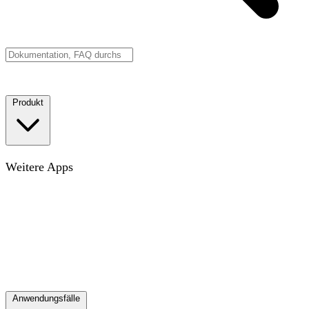
Demo buchen
Jetzt starten
Produkt
Karte
Die Karte für den modernen Arbeitsplatz
Weitere Apps
Ziele
Verfolge KPIs, OKRs oder beliebige Ziele im
Kontext
Projekte
Visualisiere funktionsübergreifende
Projekte, die Silos aufbrechen
Verzeichnis
Synchronisiere
mit deinem Mitarbeitendenverzeichnis und sieh dein
ganzes Team
Alle Apps entdecken
Entdecke
Möglichkeiten, deine Karte mit Datenebenen zu bereichern
Releases
Woran wir zuletzt gearbeitet haben
Integrationen
Verbinde deine anderen Tools
Anwendungsfälle