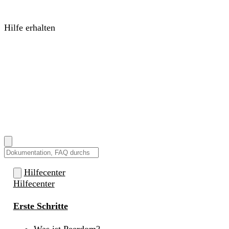
Organisationsdesign und Selbstorganisation
Webinare &
Podcasts
Expertensessions zum Anschauen und Anhören
Hilfe erhalten
Hilfecenter
Anleitungen, Antworten und How-tos
Change
Companions
Coaches, die deine Transformation begleiten
Services
Schulungen, Integrationen und Custom
Development
Preise
Anmelden
EN
|
DE
|
FR
|
NL
Wie können wir dir helfen?
Hilfecenter
Hilfecenter
Erste Schritte
Was ist Peerdom?