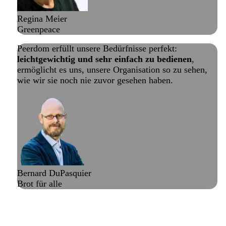
Regina Meier
Greenpeace
Peerdom erfüllt unsere Bedürfnisse perfekt:
leichtgewichtig und sehr einfach zu bedienen
,
ermöglicht es uns, unsere Organisation so zu sehen,
wie wir sie noch nie zuvor gesehen haben.
Bernard DuPasquier
Brot für alle