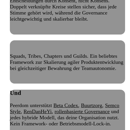
Entscheidungen durch Konsent, nicht Konsens.
Doppelt verknüpfte Kreise stellen sicher, dass jede
Stimme gehört wird, während die Governance
leichtgewichtig und skalierbar bleibt.
Lies unseren Soziokratie-Leitfaden
Spotify-Modell
Squads, Tribes, Chapters und Guilds. Ein beliebtes
Framework zur Skalierung agiler Produktentwicklung
bei gleichzeitiger Bewahrung der Teamautonomie.
Lies unseren Spotify-Modell-Leitfaden
Und
viele mehr
Peerdom unterstützt
Beta Codex
,
Buurtzorg
,
Semco
Style
,
RenDanHeYi
,
rollenbasierte Governance
und
jedes hybride Modell, das deine Organisation nutzt.
Kein Framework- oder Betriebsmodell-Lock-in.