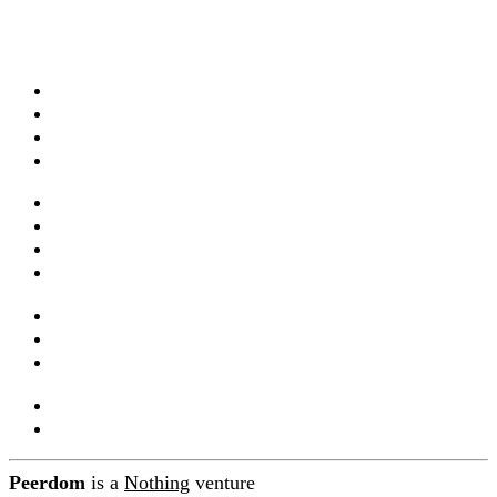
Apps & Funktionen
Vorlagen
Live Maps
Preise
Services & Training
Webinare
Dokumentation
Integrationen und API
Companions
Produkt-Updates
Blog
Über Peerdom
Kontakt
Peerdom
is a
Nothing
venture