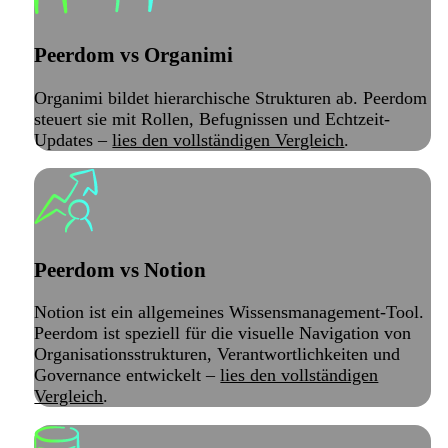
Peerdom vs Organimi
Organimi bildet hierarchische Strukturen ab. Peerdom
steuert sie mit Rollen, Befugnissen und Echtzeit-
Updates –
lies den vollständigen Vergleich
.
Peerdom vs Notion
Notion ist ein allgemeines Wissensmanagement-Tool.
Peerdom ist speziell für die visuelle Navigation von
Organisationsstrukturen, Verantwortlichkeiten und
Governance entwickelt –
lies den vollständigen
Vergleich
.