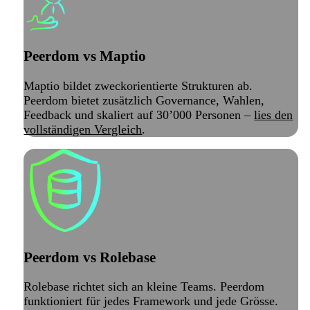
Peerdom vs Maptio
Maptio bildet zweckorientierte Strukturen ab.
Peerdom bietet zusätzlich Governance, Wahlen,
Feedback und skaliert auf 30’000 Personen –
lies den
vollständigen Vergleich
.
Peerdom vs Rolebase
Rolebase richtet sich an kleine Teams. Peerdom
funktioniert für jedes Framework und jede Grösse.