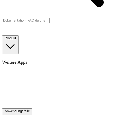
Demo buchen
Jetzt starten
Produkt
Karte
Die Karte für den modernen Arbeitsplatz
Weitere Apps
Ziele
Verfolge KPIs, OKRs oder beliebige Ziele im
Kontext
Projekte
Visualisiere funktionsübergreifende
Projekte, die Silos aufbrechen
Verzeichnis
Synchronisiere
mit deinem Mitarbeitendenverzeichnis und sieh dein
ganzes Team
Alle Apps entdecken
Entdecke
Möglichkeiten, deine Karte mit Datenebenen zu bereichern
Releases
Woran wir zuletzt gearbeitet haben
Integrationen
Verbinde deine anderen Tools
Anwendungsfälle