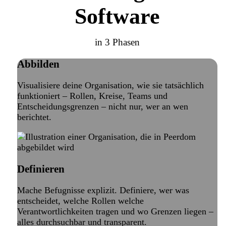
Software
in 3 Phasen
Abbilden
Visualisiere deine Organisation, wie sie tatsächlich
funktioniert – Rollen, Kreise, Teams und
Entscheidungsgrenzen – nicht nur, wer an wen
berichtet.
Definieren
Mache Befugnisse explizit. Definiere, wer was
entscheidet, welche Rollen welche
Verantwortlichkeiten tragen und wo Grenzen liegen –
alles durchsuchbar und transparent.