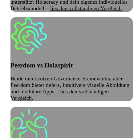
unterstützt Holacracy und dein eigenes individuelles
Betriebsmodell –
lies den vollständigen Vergleich
.
Peerdom vs Holaspirit
Beide unterstützen Governance-Frameworks, aber
Peerdom bietet tiefere, intuitivere visuelle Abbildung
und modulare Apps –
lies den vollständigen
Vergleich
.