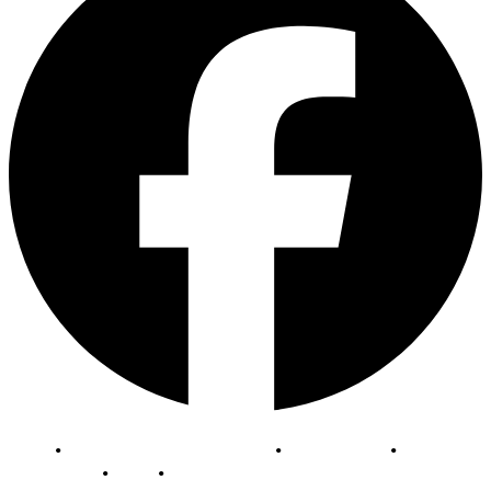
EN
|
DE
|
FR
|
NL
AVV
•
Abonnementbedingungen
•
Datenschutz
•
Impressum
•
VDP
•
Kontakt