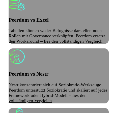
Peerdom vs Excel
Tabellen können weder Befugnisse darstellen noch
Rollen mit Governance verknüpfen. Peerdom ersetzt
den Workaround –
lies den vollständigen Vergleich
.
Peerdom vs Nestr
Nestr konzentriert sich auf Soziokratie-Werkzeuge.
Peerdom unterstützt Soziokratie und skaliert auf jedes
Framework oder Hybrid-Modell –
lies den
vollständigen Vergleich
.