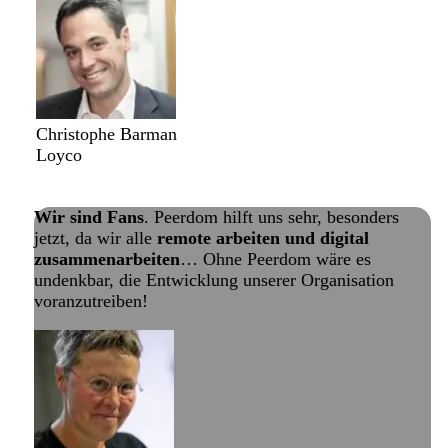
Christophe Barman
Loyco
Lies die ganze Geschichte
Wir sind Fans
. Peerdom hilft uns sehr, besonders
jetzt, da wir alle
remote arbeiten und digital
zusammenarbeiten
… Ohne Peerdom wäre es
undenkbar, die Entwicklung unserer Organisation
voranzutreiben!