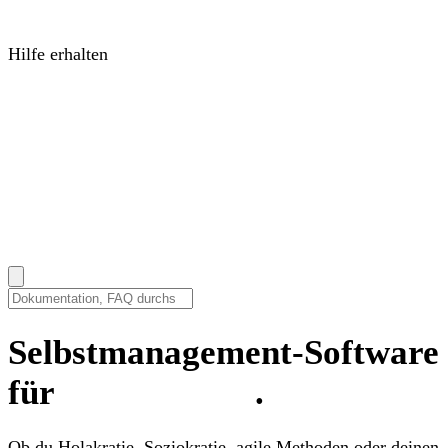
Organisationsdesign und Selbstorganisation
Webinare &
Podcasts
Expertensessions zum Anschauen und Anhören
Hilfe erhalten
Hilfecenter
Anleitungen, Antworten und How-tos
Change
Companions
Coaches, die deine Transformation begleiten
Services
Schulungen, Integrationen und Custom
Development
Preise
Anmelden
EN
|
DE
|
FR
|
NL
Wie können wir dir helfen?
Selbstmanagement-Software
für
jedes Modell
.
Ob du Holakratie, Soziokratie, agile Methoden oder deinen