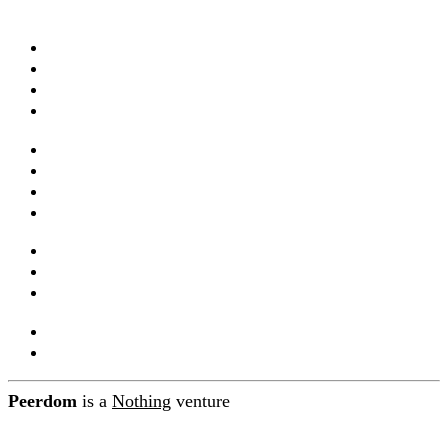
Apps & fonctionnalités
Modèles
Cartes en direct
Tarifs
Services & formation
Webinaires
Documentation
Intégrations et API
Companions
Mises à jour produit
Blog
À propos de Peerdom
Contact
Peerdom
is a
Nothing
venture