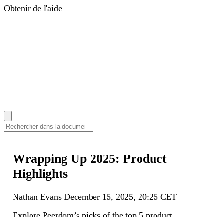
Obtenir de l'aide
Centre d'aide
Guides, réponses et tutoriels
Change
Companions
Coachs pour accompagner votre
transformation
Services
Formations, intégrations et
développement sur mesure
Tarifs
Se connecter
EN
|
DE
|
FR
|
NL
Comment pouvons-nous vous aider ?
Wrapping Up 2025: Product
Highlights
Nathan Evans
December 15, 2025, 20:25 CET
Explore Peerdom’s picks of the top 5 product