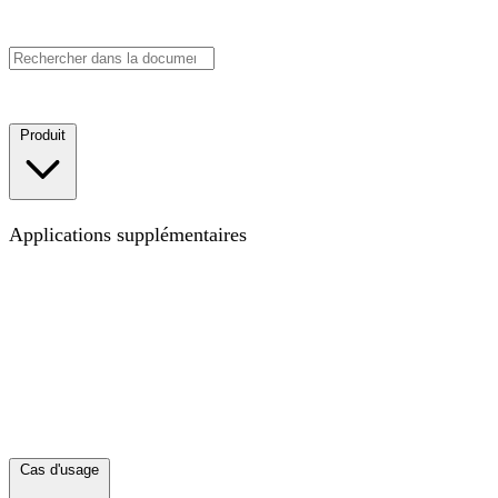
Réserver une démo
Commencer
Produit
Carte
La carte pour le lieu de travail moderne
Applications supplémentaires
Objectifs
Suivez vos KPI, OKR ou tout autre type
d'objectif pour visualiser les progrès en contexte
Projets
Visualisez les projets transversaux qui éliminent les silos
Annuaire
Synchronisez votre annuaire collaborateur·rices
et visualisez toute votre équipe
Découvrir toutes les
applications
Explorez les moyens d'enrichir votre Carte
avec des couches de données
Nouveautés
Ce sur quoi nous avons travaillé récemment
Intégrations
Connectez vos autres outils
Cas d'usage