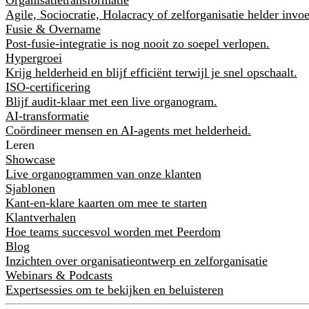
Agile, Sociocratie, Holacracy of zelforganisatie helder invo
Fusie & Overname
Post-fusie-integratie is nog nooit zo soepel verlopen.
Hypergroei
Krijg helderheid en blijf efficiënt terwijl je snel opschaalt.
ISO-certificering
Blijf audit-klaar met een live organogram.
AI-transformatie
Coördineer mensen en AI-agents met helderheid.
Leren
Showcase
Live organogrammen van onze klanten
Sjablonen
Kant-en-klare kaarten om mee te starten
Klantverhalen
Hoe teams succesvol worden met Peerdom
Blog
Inzichten over organisatieontwerp en zelforganisatie
Webinars & Podcasts
Expertsessies om te bekijken en beluisteren